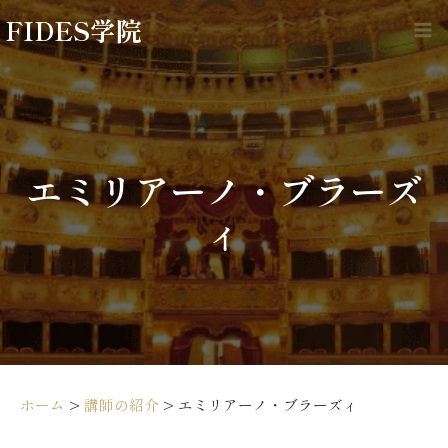
内
FIDES学院
容
Ma
を
Me
ス
キ
ッ
プ
エミリアーノ・ブラーズ
ィ
ホーム
>
講師の紹介
>
エミリアーノ・ブラーズィ