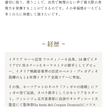
適切に扱う、使うことで、自然で無理のない声で最大限の表
現力を発揮することができるのです。その幸福感を一人でも
多くの人に体感して頂きたいです。
~ 経歴 ~
イタリア ローマ近郊 フロズィノーネ出身。18 歳でイタ
リアTV 局カナーレ5 オーケストラの歌手としてデビュ
ー、イタリア映画音楽界の巨匠ロベルト・プレガディオ
指揮のもと4 年間イタリア全国ツアーに参加。
その後、モーツアルトのオペラ「フィガロの結婚」にフ
ィガロ役で出演、オペラ歌手としてのキャリアをスター
ト。フィレンツェ五月音楽祭に出演やオルヴィエート大
聖堂にて聖体祭(la festa del Corpus Domini)にソリス