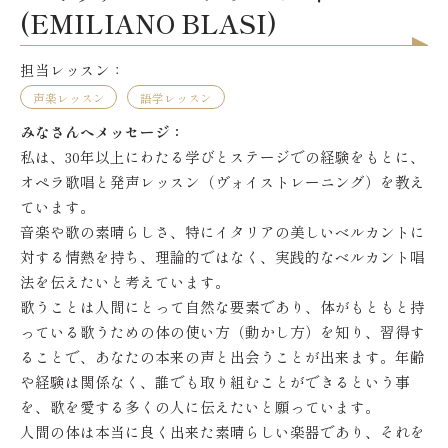
(EMILIANO BLASI)
担当レッスン：
声楽レッスン
語学レッスン
みなさんへメッセージ：
私は、30年以上にわたる学びとステージでの経験をもとに、
オペラ歌唱と発声レッスン（ヴォイストレーニング）を教え
ています。
音楽や歌の素晴らしさ、特にイタリアの美しいベルカントに
対する情熱を持ち、理論的ではなく、実践的なベルカント唱
法を伝えたいと考えています。
歌うことは人間にとって自然な要素であり、体がもともと持
っている歌うための体の使い方（動かし方）を知り、習得す
ることで、あなたの本来の声と出会うことが出来ます。年齢
や経験は関係なく、誰でも取り組むことができるという事
を、歌を愛する多くの人に伝えたいと願っています。
人間の体は本当に良く出来た素晴らしい楽器であり、それを