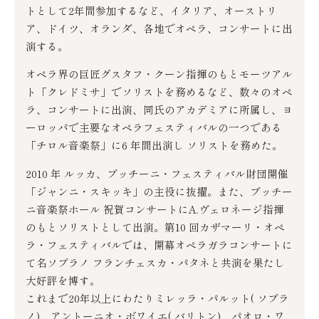
トとして2年間参加するなど、イタリア、オーストリ
ア、ドイツ、オランダ、各地でオペラ、コンサートに出
演する。
オペラ界の巨匠グスタフ・クーン指揮のもとモーツアル
ト「クレドミサ」でソリストを務めるなど、数々のオペ
ラ、コンサートに出演、同氏のアカデミアに所属し、ヨ
ーロッパで主要なオペラフェスティバルの一つである
「チロル音楽祭」に6 年間出演し ソリストを務めた。
2010 年 ルッカ、プッチーニ・フェスティバル財団開催
「ジャンニ・スキッキ」の主役に抜擢。また、プッチー
ニ音楽祭ホール 祝賀コンサートにA.ヴェロネージ指揮
のもとソリストとして出演。第10 回カザマーリ・オペ
ラ・フェスティバルでは、開幕オペラガラコンサートに
て名ソプラノ フランチェスカ・パタネと共演を果たし
大好評を博す。
これまで20年以上にわたりミレッラ・パルット( ソプラ
ノ)、アントーニオ・ボワイエ( バリトン)、パオロ・ワ