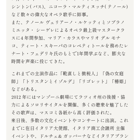
シントン( バス)、ニコーラ・マルティヌッチ( テノール)
など数々の偉大なオペラ歌手に師事。
また、テノール ヴェリアーノ・ルケッティとソプラノ
ミエッタ・ シーゲレによるオペラ最上級マスタークラ
スに4 年間参加、マリア・カラスやマリオ デル モナ
コ、ティート・スキーパのコレペティトールを務めたレ
ナート・フェデリキ氏のもとで1年間学ぶなど、膨大な
時間を声楽に投じてきた。
これまでの主演作品に「靴直しと徴税人」「偽の女庭
師」「トリスタンとイゾルデ」「リゴレット」「椿姫」
などがある。
2012 年にはマンゾーニ劇場にてラツィオ州の後援・協
力によるソロリサイタルを開催、多くの聴衆を魅了した
その歌声は、マスコミ各紙から高く評価された。
来日後、多数の文化イベントやコンサートに出演。これ
までに在日イタリア大使館、イタリア商工会議所 主催
イベントや、ドルチェ& ガッバーナなどイタリアブラン