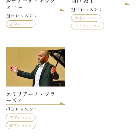
ルチアーナ・ギッツ
四戸 敦士
ォーニ
担当レッスン：
担当レッスン：
声楽レッスン
語学レッスン
ピアノレッスン
エミリアーノ・ブラ
ーズィ
担当レッスン：
声楽レッスン
語学レッスン