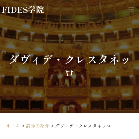
内
FIDES学院
容
Ma
を
Me
ス
キ
ッ
プ
ダヴィデ・クレスタネッ
ロ
ホーム
>
講師の紹介
>
ダヴィデ・クレスタネッロ