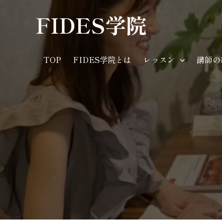
内
FIDES学院
容
を
ス
TOP
FIDES学院とは
レッスン
講師の
キ
ッ
プ