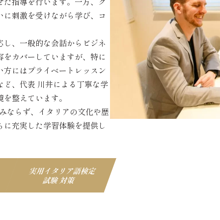
せた指導を行います。一方、グ
いに刺激を受けながら学び、コ
応し、一般的な会話からビジネ
容をカバーしていますが、特に
い方にはプライベートレッスン
など、代表 川井による丁寧な学
境を整えています。
のみならず、イタリアの文化や歴
ちに充実した学習体験を提供し
実用イタリア語検定
試験
対策