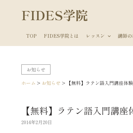
内
FIDES学院
容
を
ス
TOP
FIDES学院とは
レッスン
講師の
キ
ッ
プ
お知らせ
ホーム
>
お知らせ
>
【無料】ラテン語入門講座体験
【無料】ラテン語入門講座体
2014年2月20日