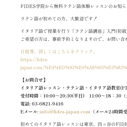
FIDES学院から無料ラテン語体験レッスンのお知
ラテン語が初めての方、大歓迎です！
イタリア語で授業を行う「ラテン語講座」入門(初級
ご希望の方は、事前予約となりますので、お問い合
日程等、詳しくはこちらをクリック。
https://fides-
japan.com/%E4%BD%93%E9%A8%93%E3%83
【お問合せ】
イタリア語レッスン・ラテン語・イタリア語教室
(F
受付時間：10:00～20:30(平日) 11:00～18：30
電話: 03-6821-9416
Eメール:
info@fides-japan.com
（メール24時間
初めてのイタリア語レッスンは東京、四ッ谷のFID