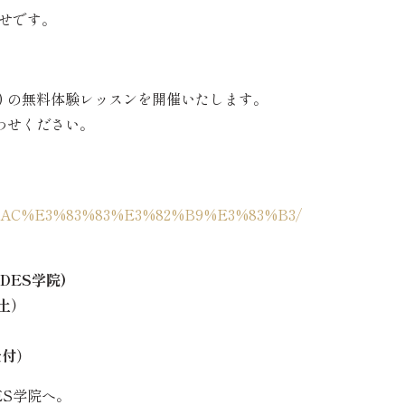
らせです。
) の無料体験レッスンを開催いたします。
わせください。
%AC%E3%83%83%E3%82%B9%E3%83%B3/
IDES学院)
（土）
受付）
ES学院へ。