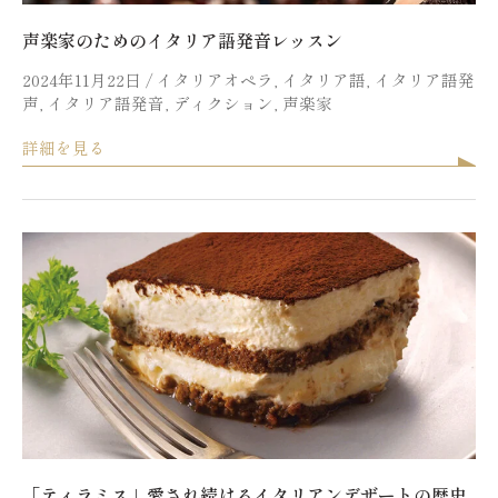
声楽家のためのイタリア語発音レッスン
2024年11月22日
/
イタリアオペラ
,
イタリア語
,
イタリア語発
声
,
イタリア語発音
,
ディクション
,
声楽家
詳細を見る
「ティラミス」愛され続けるイタリアンデザートの歴史