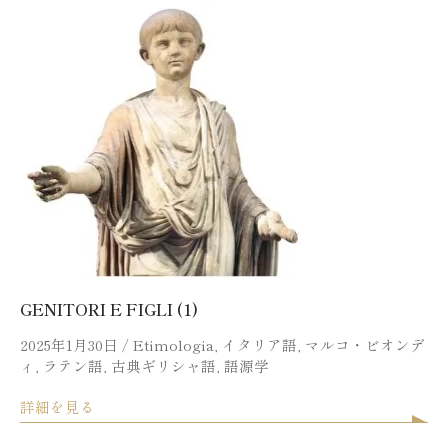
GENITORI E FIGLI (1)
2025年1月30日
/
Etimologia
,
イタリア語
,
マルコ・ビオンデ
ィ
,
ラテン語
,
古典ギリシャ語
,
語源学
詳細を見る