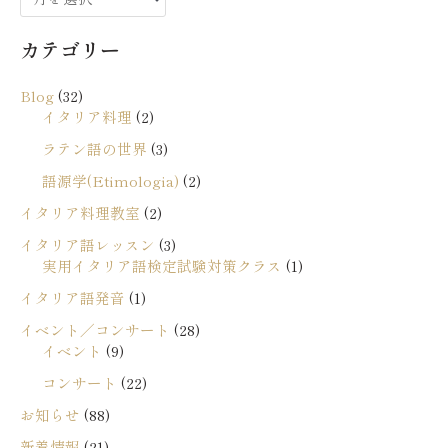
ー
カテゴリー
カ
イ
Blog
(32)
ブ
イタリア料理
(2)
ラテン語の世界
(3)
語源学(Etimologia)
(2)
イタリア料理教室
(2)
イタリア語レッスン
(3)
実用イタリア語検定試験対策クラス
(1)
イタリア語発音
(1)
イベント／コンサート
(28)
イベント
(9)
コンサート
(22)
お知らせ
(88)
新着情報
(21)