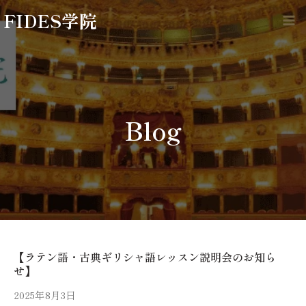
内
FIDES学院
容
Ma
を
Me
ス
キ
ッ
プ
Blog
【ラテン語・古典ギリシャ語レッスン説明会のお知ら
せ】
2025年8月3日