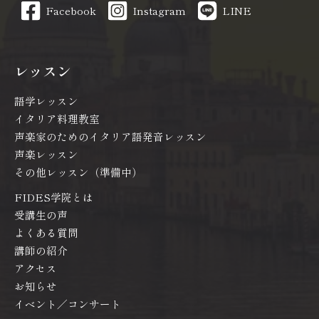
Facebook
Instagram
LINE
レッスン
語学レッスン
イタリア料理教室
声楽家のためのイタリア語発音レッスン
声楽レッスン
その他レッスン（準備中）
FIDES学院とは
受講生の声
よくある質問
講師の紹介
アクセス
お知らせ
イベント／コンサート