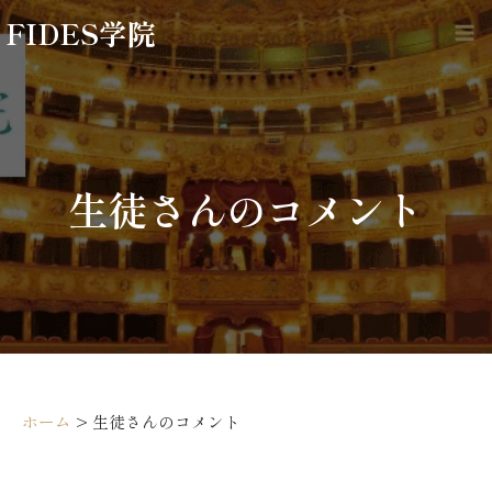
内
FIDES学院
容
Ma
を
Me
ス
キ
ッ
プ
生徒さんのコメント
ホーム
>
生徒さんのコメント