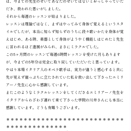
は、今までの先生のせいであなたのせいではないとおっしゃっていた
だき、救われた思いがしました。
それから毎週のレッスンが始まりました。
レッスンは理論ではなく、まずはやってみて身体で覚えるというスタ
イルでしたが、本当に知らず知らずのうちに段々歌いかたを身体が覚
えはじめ、ある時、楽器として身体がようやく機能しはじめたと先生
に言われるほど進展がみられ、まさにミラクルでした。
この5ヶ月間のレッスンで毎週6時間レッスンを受けた月もあります
が、今までの5年分は完全に取り戻していただいたと思っています。
やはり本場イタリア人のオペラ歌手は、実力が違うと感心すると共に
先が見えず崖っぷちに立たされていた私を救い出して下さったエミリ
アーノ先生に心から感謝しています。
またこのようなミラクルレッスンをしてくださるエミリアーノ先生を
イタリアからわざわざ連れて来て下さった学院の川井さんにも本当に
感謝しています。どうも有難うございます。
＊＊＊＊＊＊＊＊＊＊＊＊＊＊＊＊＊＊＊＊＊＊＊＊＊＊＊
＊＊＊＊＊＊＊＊＊＊＊＊＊＊