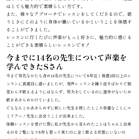
はとても魅力的で素晴らしい方です。
また、様々なアプローチでレッスンをしてくださるので、歌
うときにどのように身体が働いているかということを体感す
ることができました。
レッスンに行くたびに声楽がもっと好きに、魅力的に感じる
ことができる素晴らしいレッスンです！
今までに14名の先生について声楽を
学んできたSさん
今まで有名なかたも含め14名の先生について8年近く毎週1回以上のレ
ッスンに真面目に通いましたが、発声レッスンを繰り返すばかりで相
変わらず歌えるようにはならず、努力をしているのに進歩がないため
歌をあきらめかけていました。
でもなんとかあきらめずに新しい先生を捜したところ幸運なことにエ
ミリアーノ先生に出会うことが出来ました。
体験レッスンを受けた際に私が先生から言われたことはちゃんと出来
るのをご覧になり8年も習って来たのに全く歌える状態にいないの