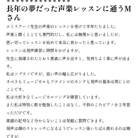
＊＊＊＊＊＊＊＊＊＊＊＊＊＊
長年の夢だった声楽レッスンに通うM
さん
エミリアーノ先生の声楽のレッスンを受けて半年たちました。
声楽と聞くととても専門的だし、私には無理かと思いましたが、
思い切ってレッスンを始めて本当に良かったと思っています。
レッスンは発声練習に時間をかけますが、
先生に指導されたとおり素直に声を出すと、気持ちよく楽に声が出ま
す。
私はソプラノですが、低い声の幅も広がりました。
オペラもミュージカルもフラメンコのカンテも発声の基本は同じとの
ことです。
私は大好きなミュージカルソングを練習しています。
また私は特別に歌を勉強したことはなく、子供のころピアノを２年習
っただけです。
楽譜の記号など分からないことは気軽に質問できます。
発声は顔のストレッチになるようでレッスン後いちばん疲れるのは顔
ですが、