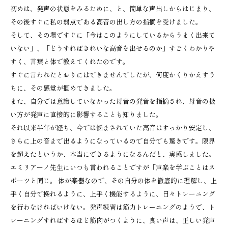
初めは、発声の状態をみるために、と、簡単な声出しからはじまり、
その後すぐに私の弱点である高音の出し方の指摘を受けました。
そして、その場ですぐに「今はこのようにしているからうまく出来て
いない」、「どうすればきれいな高音を出せるのか」すごくわかりや
すく、言葉と体で教えてくれたのです。
すぐに言われたとおりにはできませんでしたが、何度かくりかえすう
ちに、その感覚が掴めてきました。
また、自分では意識していなかった母音の発音を指摘され、母音の扱
い方が発声に直接的に影響することも知りました。
それ以来半年が経ち、今では悩まされていた高音はすっかり安定し、
さらに上の音まで出るようになっているので自分でも驚きです。限界
を超えたというか、本当にできるようになるんだと、実感しました。
エミリアーノ先生にいつも言われることですが「声楽を学ぶことはス
ポーツと同じ。 体が楽器なので、その自分の体を徹底的に理解し、上
手く自分で操れるように、上手く機能するように、日々トレーニング
を行わなければいけない。発声練習は筋力トレーニングのようで、ト
レーニングすればするほど筋肉がつくように、良い声は、正しい発声