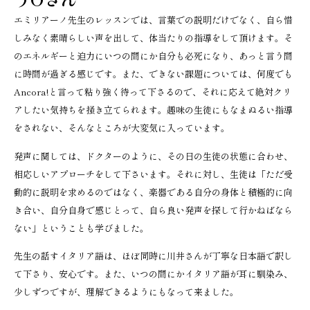
エミリアーノ先生のレッスンでは、言葉での説明だけでなく、自ら惜
しみなく素晴らしい声を出して、体当たりの指導をして頂けます。そ
のエネルギーと迫力にいつの間にか自分も必死になり、あっと言う間
に時間が過ぎる感じです。また、できない課題については、何度でも
Ancora!と言って粘り強く待って下さるので、それに応えて絶対クリ
アしたい気持ちを掻き立てられます。趣味の生徒にもなまぬるい指導
をされない、そんなところが大変気に入っています。
発声に関しては、ドクターのように、その日の生徒の状態に合わせ、
相応しいアプローチをして下さいます。それに対し、生徒は「ただ受
動的に説明を求めるのではなく、楽器である自分の身体と積極的に向
き合い、自分自身で感じとって、自ら良い発声を探して行かねばなら
ない」ということも学びました。
先生の話すイタリア語は、ほぼ同時に川井さんが丁寧な日本語で訳し
て下さり、安心です。また、いつの間にかイタリア語が耳に馴染み、
少しずつですが、理解できるようにもなって来ました。