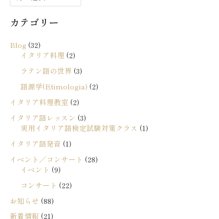
ー
カテゴリー
カ
イ
Blog
(32)
ブ
イタリア料理
(2)
ラテン語の世界
(3)
語源学(Etimologia)
(2)
イタリア料理教室
(2)
イタリア語レッスン
(3)
実用イタリア語検定試験対策クラス
(1)
イタリア語発音
(1)
イベント／コンサート
(28)
イベント
(9)
コンサート
(22)
お知らせ
(88)
新着情報
(21)