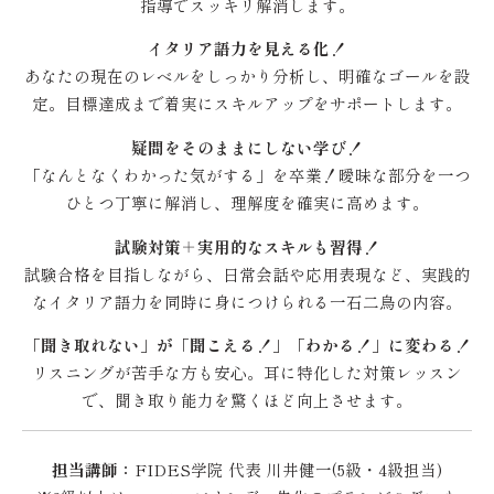
指導でスッキリ解消します。
イタリア語力を見える化！
あなたの現在のレベルをしっかり分析し、明確なゴールを設
定。目標達成まで着実にスキルアップをサポートします。
疑問をそのままにしない学び！
「なんとなくわかった気がする」を卒業！曖昧な部分を一つ
ひとつ丁寧に解消し、理解度を確実に高めます。
試験対策＋実用的なスキルも習得！
試験合格を目指しながら、日常会話や応用表現など、実践的
なイタリア語力を同時に身につけられる一石二鳥の内容。
「聞き取れない」が「聞こえる！」「わかる！」に変わる！
リスニングが苦手な方も安心。耳に特化した対策レッスン
で、聞き取り能力を驚くほど向上させます。
担当講師：
FIDES学院 代表 川井健一(5級・4級担当)