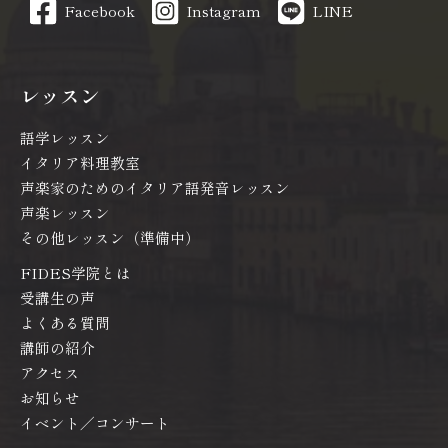
Facebook
Instagram
LINE
レッスン
語学レッスン
イタリア料理教室
声楽家のためのイタリア語発音レッスン
声楽レッスン
その他レッスン（準備中）
FIDES学院とは
受講生の声
よくある質問
講師の紹介
アクセス
お知らせ
イベント／コンサート