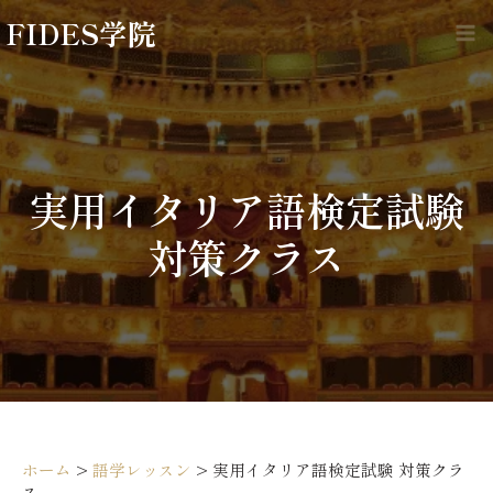
内
FIDES学院
容
Ma
を
Me
ス
キ
ッ
プ
実用イタリア語検定試験
対策クラス
ホーム
>
語学レッスン
>
実用イタリア語検定試験 対策クラ
ス