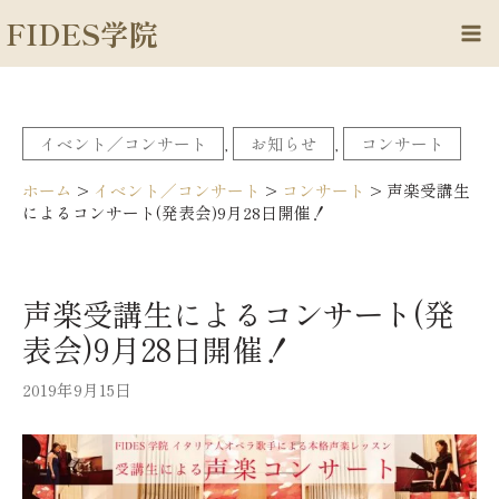
内
FIDES学院
容
Ma
を
Me
ス
キ
イベント／コンサート
, 
お知らせ
, 
コンサート
ッ
プ
ホーム
>
イベント／コンサート
>
コンサート
>
声楽受講生
によるコンサート(発表会)9月28日開催！
声楽受講生によるコンサート(発
表会)9月28日開催！
2019年9月15日