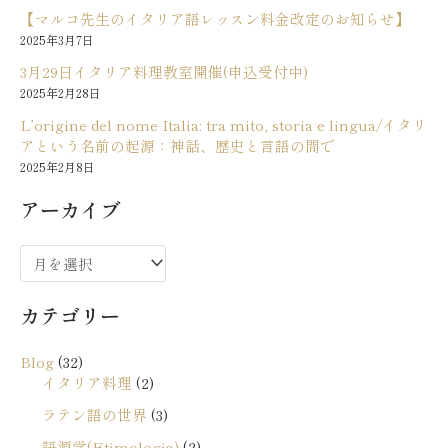
【マルコ先生のイタリア語レッスン料金改定のお知らせ】
2025年3月7日
3月29日イタリア料理教室開催(申込受付中)
2025年2月28日
L’origine del nome Italia: tra mito, storia e lingua/イタリ
アという名前の起源：神話、歴史と言語の間で
2025年2月8日
アーカイブ
ア
ー
カテゴリー
カ
イ
Blog
(32)
ブ
イタリア料理
(2)
ラテン語の世界
(3)
語源学(Etimologia)
(2)