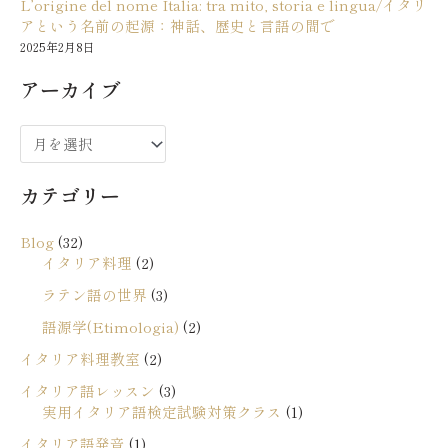
L’origine del nome Italia: tra mito, storia e lingua/イタリ
アという名前の起源：神話、歴史と言語の間で
2025年2月8日
アーカイブ
ア
ー
カテゴリー
カ
イ
Blog
(32)
ブ
イタリア料理
(2)
ラテン語の世界
(3)
語源学(Etimologia)
(2)
イタリア料理教室
(2)
イタリア語レッスン
(3)
実用イタリア語検定試験対策クラス
(1)
イタリア語発音
(1)