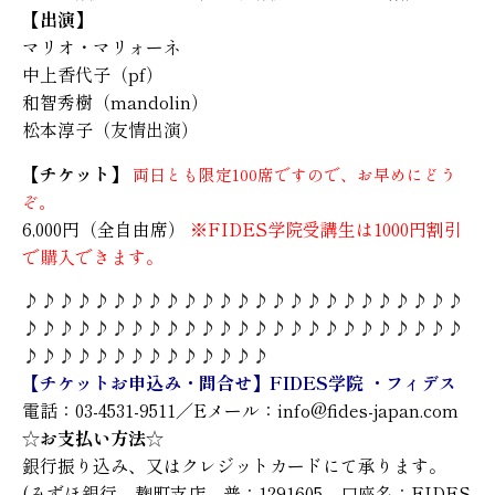
【出演】
マリオ・マリォーネ
中上香代子（pf）
和智秀樹（mandolin）
松本淳子（友情出演）
【チケット】
両日とも限定100席ですので、お早めにどう
ぞ。
6,000円（全自由席）
※FIDES学院受講生は1000円割引
で購入できます。
♪♪♪♪♪♪♪♪♪♪♪♪♪♪♪♪♪♪♪♪♪♪♪♪♪
♪♪♪♪♪♪♪♪♪♪♪♪♪♪♪♪♪♪♪♪♪♪♪♪♪
♪♪♪♪♪♪♪♪♪♪♪♪♪♪
【チケットお申込み・問合せ】FIDES学院 ・フィデス
電話：03-4531-9511／Eメール：info@fides-japan.com
☆お支払い方法☆
銀行振り込み、又はクレジットカードにて承ります。
(みずほ銀行 麹町支店 普：1291605 口座名：FIDES