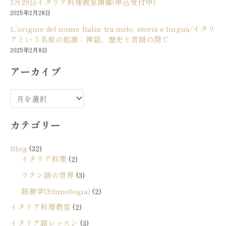
3月29日イタリア料理教室開催(申込受付中)
2025年2月28日
L’origine del nome Italia: tra mito, storia e lingua/イタリ
アという名前の起源：神話、歴史と言語の間で
2025年2月8日
アーカイブ
ア
ー
カテゴリー
カ
イ
Blog
(32)
ブ
イタリア料理
(2)
ラテン語の世界
(3)
語源学(Etimologia)
(2)
イタリア料理教室
(2)
イタリア語レッスン
(3)