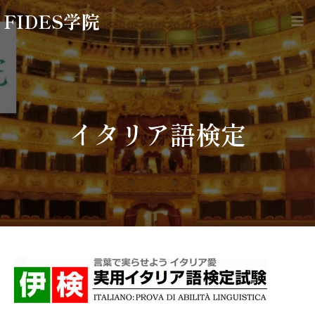
内
FIDES学院
容
Ma
を
Me
ス
キ
ッ
プ
イタリア語検定