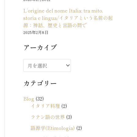
L’origine del nome Italia: tra mito,
storia e lingua/イタリアという名前の起
源：神話、歴史と言語の間で
2025年2月8日
アーカイブ
ア
ー
カテゴリー
カ
イ
Blog
(32)
ブ
イタリア料理
(2)
ラテン語の世界
(3)
語源学(Etimologia)
(2)