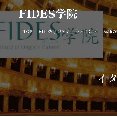
内
FIDES学院
容
を
ス
TOP
FIDES学院とは
レッスン
講師の
キ
ッ
プ
イ