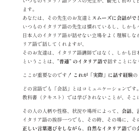
いつものイタリア語クラスの先生が、観光で初めて
ます。
あなたは、その先生のお友達と
スムーズに会話がで
いつものイタリア語の先生は慣れているし、しかも
日本人のイタリア語が話せない立場をよく理解しな
リア語で話してくれますが、
そのお友達は、イタリア語講師ではなく、しかも日
ということは、
”普通” のイタリア語で
話すことにな
ここが重要なのです！
これが「実際」に話す経験
の
どの言語でも「会話」とはコミュニケーションです
教科書（テキスト）では学びきれないことが、そこ
その人の人柄や性格、状況や場所によって、
会話、
イタリア語の挨拶一つでも、その時、その場に、そ
正しい言葉選びをしながら
、
自然なイタリア語
での