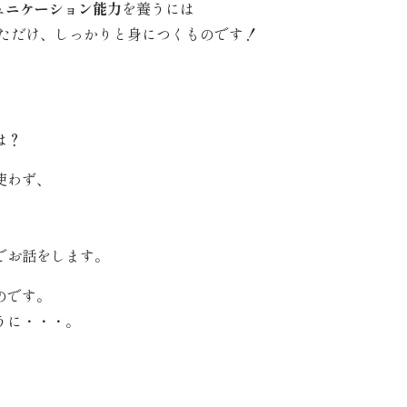
ュニケーション能力
を養うには
しただけ、しっかりと身につくものです！
は？
使わず、
でお話をします。
のです。
うに・・・。