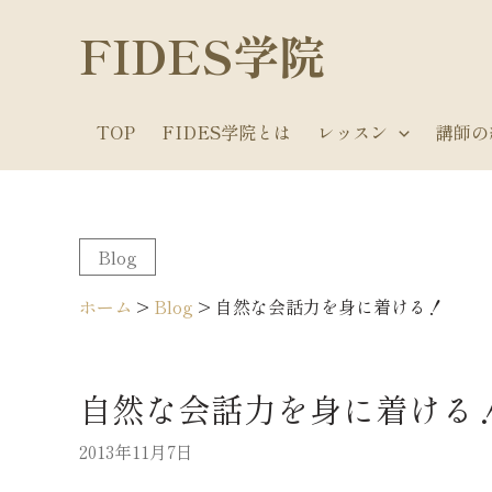
内
FIDES学院
容
を
ス
TOP
FIDES学院とは
レッスン
講師の
キ
ッ
プ
Blog
ホーム
>
Blog
>
自然な会話力を身に着ける！
自然な会話力を身に着ける
2013年11月7日