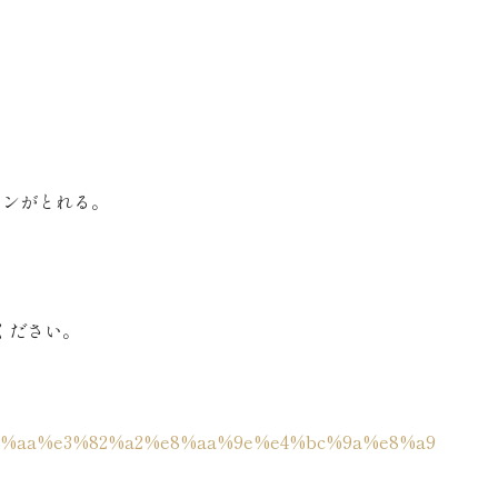
ョンがとれる。
ください。
%83%aa%e3%82%a2%e8%aa%9e%e4%bc%9a%e8%a9