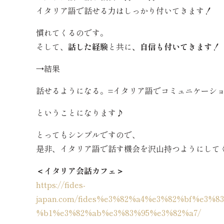
イタリア語で話せる力はしっかり付いてきます！
慣れてくるのです。
そして、
話した経験
と共に
、自信も付いてきます
！
→結果
話せるようになる。=イタリア語でコミュニケーシ
ということになります♪
とってもシンプルですので、
是非、イタリア語で話す機会を沢山持つようにして
＜イタリア会話カフェ＞
https://fides-
japan.com/fides%e3%82%a4%e3%82%bf%e3
%b1%e3%82%ab%e3%83%95%e3%82%a7/